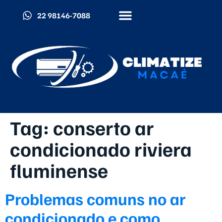
22 98146-7088
Quem Somos
Cidades Atendidas
Política De Cookies (BR)
Tag:
conserto ar
condicionado riviera
fluminense
Problemas comuns no ar
condicionado e como