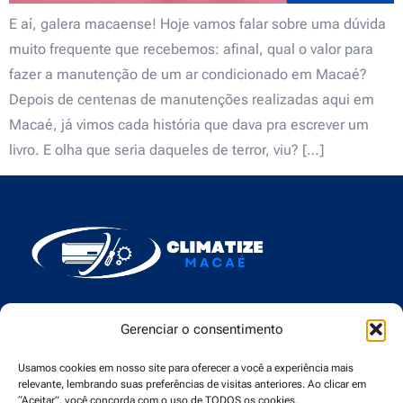
E aí, galera macaense! Hoje vamos falar sobre uma dúvida
muito frequente que recebemos: afinal, qual o valor para
fazer a manutenção de um ar condicionado em Macaé?
Depois de centenas de manutenções realizadas aqui em
Macaé, já vimos cada história que dava pra escrever um
livro. E olha que seria daqueles de terror, viu? […]
Gerenciar o consentimento
Menu
Usamos cookies em nosso site para oferecer a você a experiência mais
relevante, lembrando suas preferências de visitas anteriores. Ao clicar em
“Aceitar”, você concorda com o uso de TODOS os cookies.